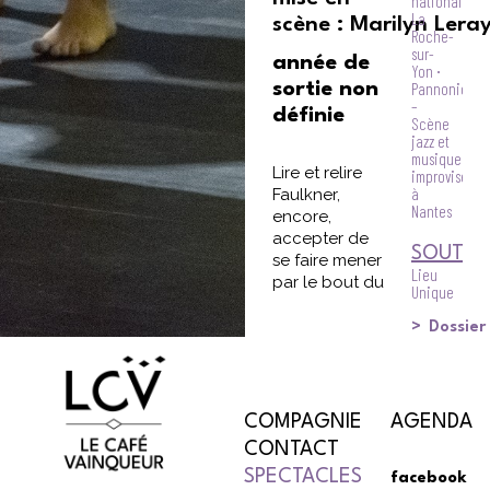
nationale
La
scène : Marilyn Lera
Roche-
sur-
année de
Yon ⸱
sortie non
Pannonica
–
définie
Scène
jazz et
musiques
Lire et relire
improvisées
à
Faulkner,
Nantes
encore,
accepter de
SOUTIE
se faire mener
Lieu
par le bout du
Unique
nez sans
–
comprendre,
Scène
Dossier
nationale
tout en y
de
percevant la
Nantes
présence
⸱
d’une force,
Compagnie
COMPAGNIE
AGENDA
Non
de quelque
CONTACT
Nova –
chose
Phia
SPECTACLES
d’obscur que
facebook
Ménard